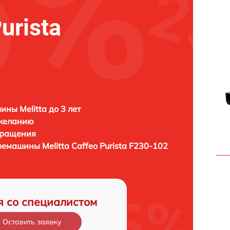
urista
ны Melitta до 3 лет
 желанию
бращения
офемашины
Melitta Caffeo Purista F230-102
я со специалистом
Оставить заявку