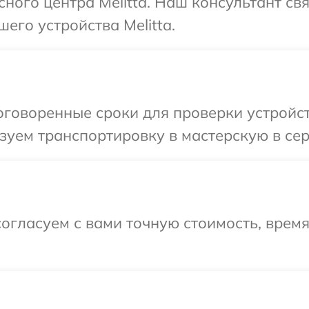
сного центра Melitta. Наш консультант св
его устройства Melitta.
говоренные сроки для проверки устройств
уем транспортировку в мастерскую в серв
огласуем с вами точную стоимость, врем