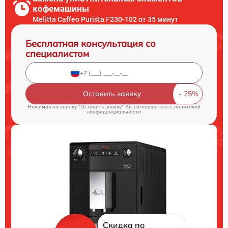
кофемашины
Melitta Caffeo Purista F230-102 от 35 минут
Бесплатная консультация со
специалистом
Оставить заявку
Нажимая на кнопку "Оставить заявку" Вы соглашаетесь c
политикой
конфиденциальности
Скидка по