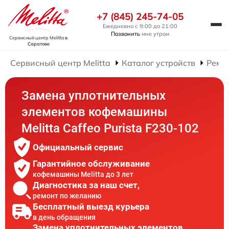
+7 (845) 245-74-05
Ежедневно с 9:00 до 21:00
Позвонить
мне утром
Сервисный центр Melitta
в
Саратове
Сервисный центр Melitta
Каталог устройств
Ремо
Замена уплотнительных
элементов кофемашины
Melitta Caffeo Purista F230-102
Официальный сервис
Гарантийное обслуживание
кофемашины Melitta до 3 лет
Диагностика за наш счет,
ремонт по желанию
Бесплатный выезд курьера
в день обращения
Замена уплотнительных элементов