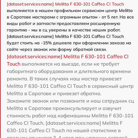
[dataset:services:name] Melitta F 630-101 Caffeo CI Touch
выполняется в нашем профильном сервисном центр Melitta
в Саратове мастерами с огромным опытом - от 5 лет. На все
виды работ и запчасти предоставляем расширенную
гарантию - мы в сц уверены в качестве наших работ.
[dataset:services:name] Melitta F 630-101 Caffeo CI Touch
будет стоить на -15% дешевле при оформлении заказа на
сайте через звонок или форму обратной связи.
[dataset:services:name] Melitta F 630-101 Caffeo CI
Touch
выполняется на выезде, если не требует
габаритного оборудования и длительного времени
ремонта. В таких случаях наш мастер привезет
Melitta F 630-101 Caffeo CI Touch в сервисный центр
Melitta в Саратове и привезет обратно.
Закажите звонок или позвоните и наш сотрудник сц
Melitta в Саратове проконсультирует и озвучит
стоимость работ над кофемашины Melitta F 630-101
Caffeo CI Touch. [dataset:services:name] Melitta F
630-101 Caffeo CI Touch по нашей статистике в
среднем занимает 3-4 часа при наличии деталей.