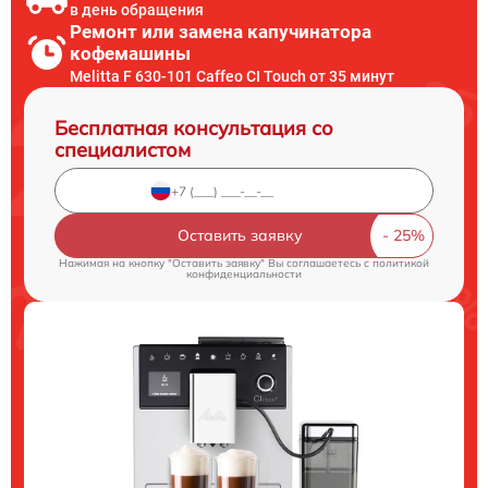
в день обращения
Ремонт или замена капучинатора
кофемашины
Melitta F 630-101 Caffeo CI Touch от 35 минут
Бесплатная консультация со
специалистом
Оставить заявку
Нажимая на кнопку "Оставить заявку" Вы соглашаетесь c
политикой
конфиденциальности